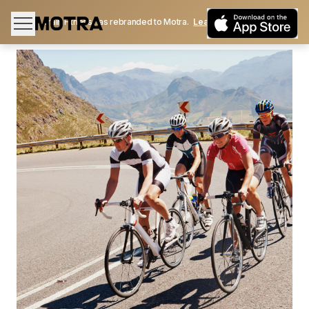
Train Fitness has rebranded to Motra.
Learn More