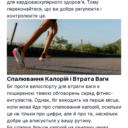
для кардіоваскулярного здоров'я. Тому
переконайтеся, що ви добре регулюєте і
контролюєте це.
Спалювання Калорій і Втрата Ваги
Біг проти велоспорту для втрати ваги є
поширеною темою обговорень серед фітнес-
ентузіастів. Однак, біг виходить на перше місце,
коли мова йде про спалювання калорій, оскільки
це не тільки про цифри, але й про те, наскільки
добре це вписується у вашу рутину.
Біг спалює більше калорій на хвилину через