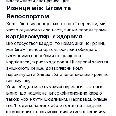
відстежувати свої фітнес-цілі!
Різниця між Бігом та
Велоспортом
Хоча і біг, і велоспорт мають свої переваги, ми
часто оцінюємо їх за наступними параметрами.
Кардіоваскулярне Здоров'я
Що стосується кардіо, то немає значної різниці
між бігом і велоспортом, оскільки обидва є
відмінними способами покращення
кардіоваскулярного здоров'я. Ці аеробні заняття
зміцнюють серце, дозволяючи йому
перекачувати більше збагаченої киснем крові по
всьому тілу.
Хоча обидва мають значні переваги, так само
вірно, що надмірне, високоінтенсивне кардіо
також може бути шкідливим. Насправді, більше
ніж
1 година на день або 5 годин на тиждень
інтенсивних вправ
може виявитися шкідливим